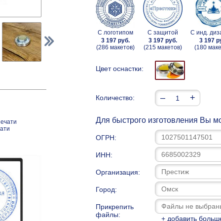
С логотипом
С защитой
С инд. ди
3 197 руб.
3 197 руб.
3 197 р
(286 макетов)
(215 макетов)
(180 маке
Цвет оснастки:
–
+
Количество:
Для быстрого изготовления Вы мо
печати
чати
ОГРН:
ИНН:
Организация:
Город:
Прикрепить
файлы:
+ добавить больш