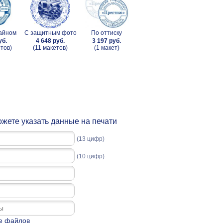
зайном
С защитным фото
По оттиску
уб.
4 648 руб.
3 197 руб.
тов)
(11 макетов)
(1 макет)
жете указать данные на печати
(13 цифр)
(10 цифр)
е файлов