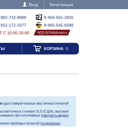
Вход
Регистрация
-982-732-8888
8-950-561-2826
-922-172-3377
8-965-545-6588
 С 10:00-20:00
207545@mail.ru
ТЫ
КОРЗИНА
0
ия
удостоверительных мастичных печатей
ысокоточных станках ULS (США), высокая
, никакого фотополимера (
смотреть видео
)
ения гербовых печатей (
подробнее
)