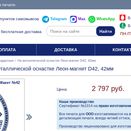
з печати
8
 пунктов самовывоза
Telegram
Max
WhatsApp
8
бесплатная доставка
ПН-ПТ
ОПЛАТА
ДОСТАВКА
КОНТАК
ндартные
/
На металлической оснастке Леон-магнит D42, 42мм
таллической оснастке Леон-магнит D42, 42мм
Макет №42
2 797 руб.
Цена:
Наше производство
Сертификат №1014 на
право изготовлен
Все печати для
ООО
изготавливаются на в
детализация печати, всегда четкий оттиск
Производство лицензировано для изготовл