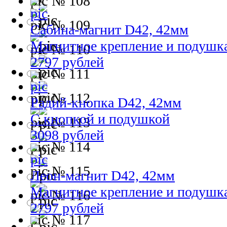
№ 108
№ 109
Сабина-магнит D42, 42мм
Магнитное крепление и подушк
№ 110
2797 рублей
№ 111
№ 112
Радий-кнопка D42, 42мм
С кнопкой и подушкой
№ 113
3098 рублей
№ 114
№ 115
Леон-магнит D42, 42мм
Магнитное крепление и подушк
№ 116
2797 рублей
№ 117