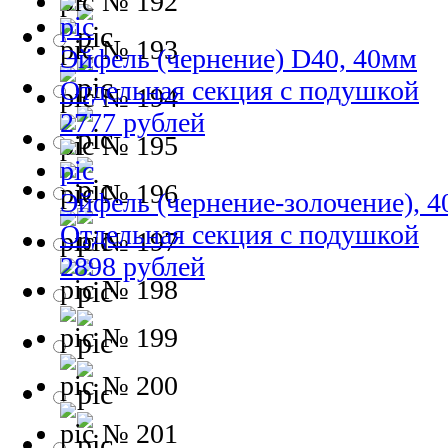
№ 192
№ 193
Эйфель (чернение) D40, 40мм
Отдельная секция с подушкой
№ 194
2777 рублей
№ 195
№ 196
Эйфель (чернение-золочение), 
Отдельная секция с подушкой
№ 197
2898 рублей
№ 198
№ 199
№ 200
№ 201