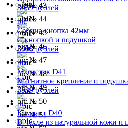
№ 43
3069 рублей
№ 44
Сабина-кнопка 42мм
№ 45
С кнопкой и подушкой
№ 46
3098 рублей
№ 47
Магнетик D41
№ 48
Магнитное крепление и подушк
№ 49
3589 рублей
№ 50
Компакт D40
№ 51
В чехле из натуральной кожи и