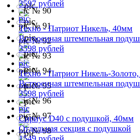
3597 рублей
№ 90
№ 91
Техно - Патриот Никель, 40мм
Встроенная штемпельная подуш
№ 92
3598 рублей
№ 93
№ 94
Техно - Патриот Никель-Золото
Встроенная штемпельная подуш
№ 95
3598 рублей
№ 96
№ 97
Сириус D40 с подушкой, 40мм
Отдельная секция с подушкой
№ 98
1549 рублей