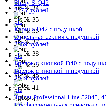
Shiny S-Q42
№ 34
2475 рублей
№ 35
Карина D42 с подушкой
№ 36
Отдельная секция с подушкой
№ 37
2559 рублей
№ 38
Брелок с кнопкой D40 с подушк
№ 39
Брелок с кнопкой и подушкой
№ 40
3049 рублей
№ 41
Trodat Professional Line 52045, 
№ 42
Профессиональная оснастка с 