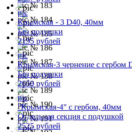
№ 183
№ 184
Крымская - 3 D40, 40мм
Без подушки
№ 185
2195 рублей
№ 186
№ 187
Крымская-3 чернение с гербом 
Без подушки
№ 188
2659 рублей
№ 189
№ 190
"Крымская-4" с гербом, 40мм
Отдельная секция с подушкой
№ 191
2525 рублей