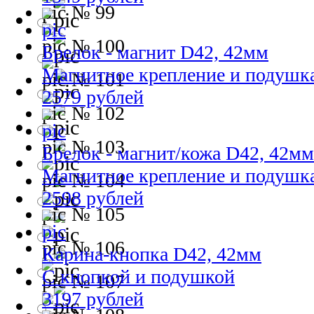
№ 99
№ 100
Брелок - магнит D42, 42мм
Магнитное крепление и подушк
№ 101
2579 рублей
№ 102
№ 103
Брелок - магнит/кожа D42, 42мм
Магнитное крепление и подушк
№ 104
2598 рублей
№ 105
№ 106
Карина-кнопка D42, 42мм
С кнопкой и подушкой
№ 107
3197 рублей