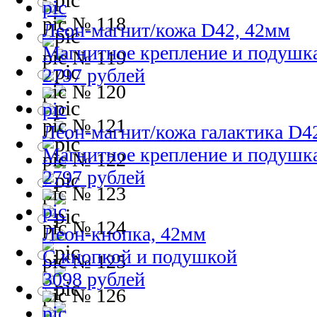
№ 118
Леон-магнит/кожа D42, 42мм
Магнитное крепление и подушк
№ 119
2797 рублей
№ 120
№ 121
Леон-магнит/кожа галактика D4
Магнитное крепление и подушк
№ 122
2797 рублей
№ 123
№ 124
Леон-кнопка, 42мм
С кнопкой и подушкой
№ 125
3098 рублей
№ 126