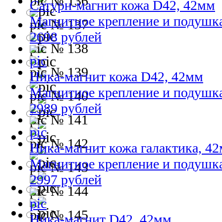
№ 136
Сатурн-магнит кожа D42, 42мм
Магнитное крепление и подушк
№ 137
2698 рублей
№ 138
№ 139
Ника-магнит кожа D42, 42мм
Магнитное крепление и подушк
№ 140
2989 рублей
№ 141
№ 142
Ника-магнит кожа галактика, 4
Магнитное крепление и подушк
№ 143
2997 рублей
№ 144
№ 145
Ника-магнит D42, 42мм