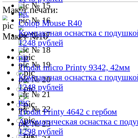
№ 15
Макет печати:
№ 16
Colop Mouse R40
Компактная оснастка с подушко
№ 17
Макет №10
1248 рублей
№ 18
№ 19
Trodat micro Printy 9342, 42мм
Компактная оснастка с подушко
№ 20
1248 рублей
№ 21
№ 22
Trodat Printy 4642 с гербом
Автоматическая оснастка с под
№ 23
1298 рублей