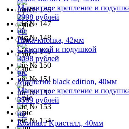
Магнитное крепление и подушк
№ 146
2998 рублей
№ 147
№ 148
Ника-кнопка, 42мм
С кнопкой и подушкой
№ 149
3098 рублей
№ 150
№ 151
Магнетик black edition, 40мм
Магнитное крепление и подушк
№ 152
3589 рублей
№ 153
№ 154
Компакт Кристалл, 40мм