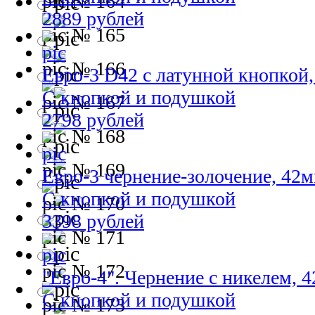
№ 164
2889 рублей
№ 165
№ 166
Евро-3 D42 с латунной кнопкой
С кнопкой и подушкой
№ 167
2798 рублей
№ 168
№ 169
Евро-3 чернение-золочение, 42
С кнопкой и подушкой
№ 170
3398 рублей
№ 171
№ 172
"Евро-4". Чернение с никелем, 
С кнопкой и подушкой
№ 173