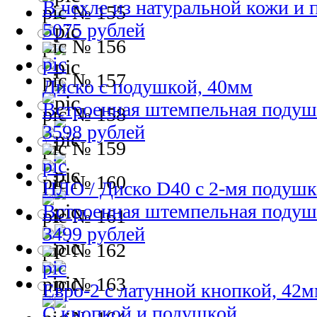
В чехле из натуральной кожи и
№ 155
5075 рублей
№ 156
№ 157
Диско с подушкой, 40мм
Встроенная штемпельная подуш
№ 158
3598 рублей
№ 159
№ 160
НЛО / Диско D40 с 2-мя подуш
Встроенная штемпельная подуш
№ 161
3499 рублей
№ 162
№ 163
Евро-2 с латунной кнопкой, 42
С кнопкой и подушкой