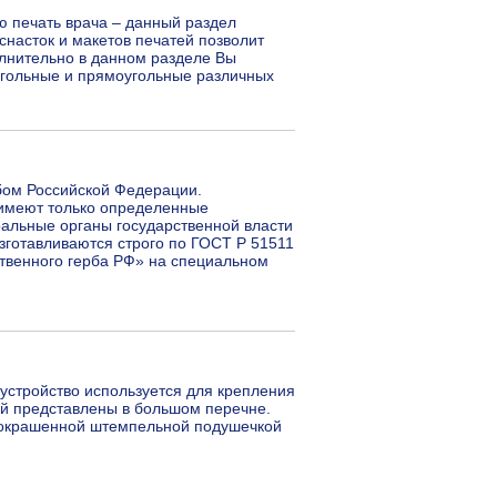
ю печать врача – данный раздел
снасток и макетов печатей позволит
олнительно в данном разделе Вы
угольные и прямоугольные различных
бом Российской Федерации.
 имеют только определенные
альные органы государственной власти
изготавливаются строго по ГОСТ Р 51511
твенного герба РФ» на специальном
 устройство используется для крепления
ей представлены в большом перечне.
 окрашенной штемпельной подушечкой