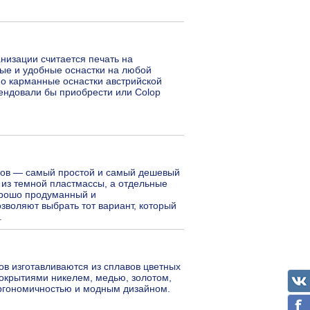
низации считается печать на
ые и удобные оснастки на любой
о карманные оснастки австрийской
ендовали бы приобрести или Colop
пов — самый простой и самый дешевый
 из темной пластмассы, а отдельные
орошо продуманный и
зволяют выбрать тот вариант, который
.
ов изготавливаются из сплавов цветных
окрытиями никелем, медью, золотом,
эргономичностью и модным дизайном.