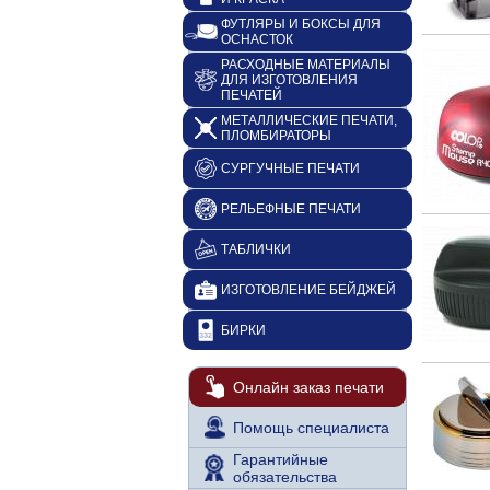
ФУТЛЯРЫ И БОКСЫ ДЛЯ
ОСНАСТОК
РАСХОДНЫЕ МАТЕРИАЛЫ
ДЛЯ ИЗГОТОВЛЕНИЯ
ПЕЧАТЕЙ
МЕТАЛЛИЧЕСКИЕ ПЕЧАТИ,
ПЛОМБИРАТОРЫ
СУРГУЧНЫЕ ПЕЧАТИ
РЕЛЬЕФНЫЕ ПЕЧАТИ
ТАБЛИЧКИ
ИЗГОТОВЛЕНИЕ БЕЙДЖЕЙ
БИРКИ
Онлайн заказ печати
Помощь специалиста
Гарантийные
обязательства