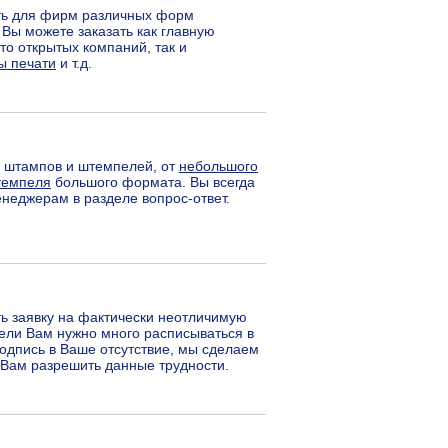
ать для фирм различных форм
Вы можете заказать как главную
что открытых компаний, так и
ы печати
и т.д.
в штампов и штемпелей, от
небольшого
темпеля
большого формата. Вы всегда
неджерам в разделе вопрос-ответ.
ть заявку на фактически неотличимую
ели Вам нужно много расписываться в
подпись в Ваше отсутствие, мы сделаем
 Вам разрешить данные трудности.