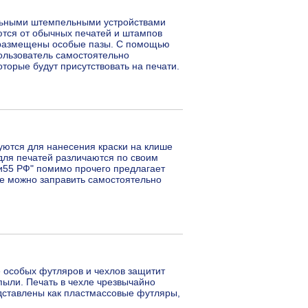
льными штемпельными устройствами
тся от обычных печатей и штампов
 а размещены особые пазы. С помощью
пользователь самостоятельно
торые будут присутствовать на печати.
ются для нанесения краски на клише
для печатей различаются по своим
и55 РФ" помимо прочего предлагает
е можно заправить самостоятельно
 особых футляров и чехлов защитит
пыли. Печать в чехле чрезвычайно
дставлены как пластмассовые футляры,