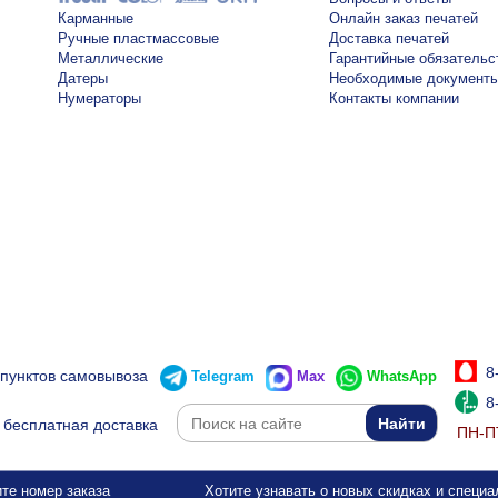
Карманные
Онлайн заказ печатей
Ручные пластмассовые
Доставка печатей
Металлические
Гарантийные обязательс
Датеры
Необходимые документ
Нумераторы
Контакты компании
8
 пунктов самовывоза
Telegram
Max
WhatsApp
8
бесплатная доставка
ПН-ПТ
те номер заказа
Хотите узнавать о новых скидках и специ