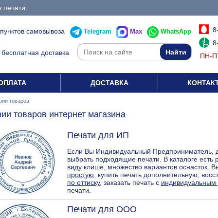
з печати
8
 пунктов самовывоза
Telegram
Max
WhatsApp
8
бесплатная доставка
ПН-ПТ
ОПЛАТА
ДОСТАВКА
КОНТАК
рии товаров
рии товаров интернет магазина
Печати для ИП
Если Вы Индивидуальный Предприниматель, д
выбрать подходящие печати. В каталоге есть
виду клише, множество вариантов оснасток. В
простую
, купить печать дополнительную, вос
по оттиску
, заказать печать с
индивидуальным
печати.
Печати для ООО