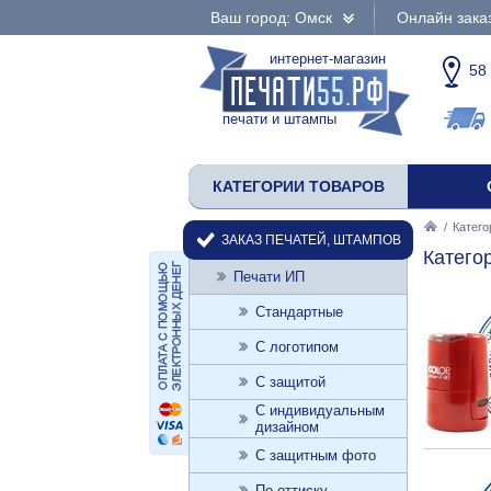
Ваш город: Омск
Онлайн зака
интернет-магазин
58
печати и штампы
КАТЕГОРИИ ТОВАРОВ
/
Катего
ЗАКАЗ ПЕЧАТЕЙ, ШТАМПОВ
Катего
Печати ИП
Стандартные
С логотипом
С защитой
С индивидуальным
дизайном
С защитным фото
По оттиску