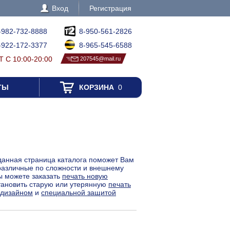
Вход
Регистрация
-982-732-8888
8-950-561-2826
-922-172-3377
8-965-545-6588
 С 10:00-20:00
207545@mail.ru
ТЫ
КОРЗИНА
0
анная страница каталога поможет Вам
 различные по сложности и внешнему
ы можете заказать
печать новую
становить старую или утерянную
печать
 дизайном
и
специальной защитой