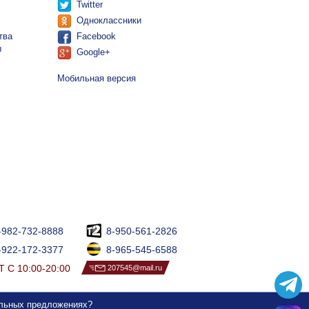
Twitter
Одноклассники
тва
Facebook
ы
Google+
Мобильная версия
-982-732-8888
8-950-561-2826
-922-172-3377
8-965-545-6588
 С 10:00-20:00
207545@mail.ru
альных предложениях?