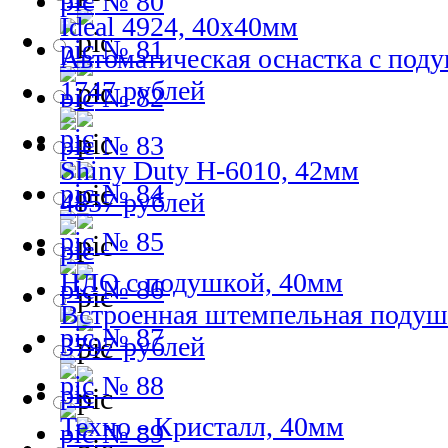
№ 80
Ideal 4924, 40х40мм
№ 81
Автоматическая оснастка с под
1747 рублей
№ 82
№ 83
Shiny Duty H-6010, 42мм
№ 84
4857 рублей
№ 85
НЛО с подушкой, 40мм
№ 86
Встроенная штемпельная подуш
№ 87
3797 рублей
№ 88
Техно - Кристалл, 40мм
№ 89