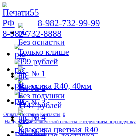
8-982-732-99-99
8-982-732-8888
Без оснастки
Только клише
999 рублей
№ 1
Классика R40, 40мм
№ 2
Без подушки
№ 3
1147 рублей
Оплата
Доставка
Контакты
0
№ 4
На ручной металлической оснастке с отделением под подушку
Классика цветная R40
№ 5
Бесплатная доставка