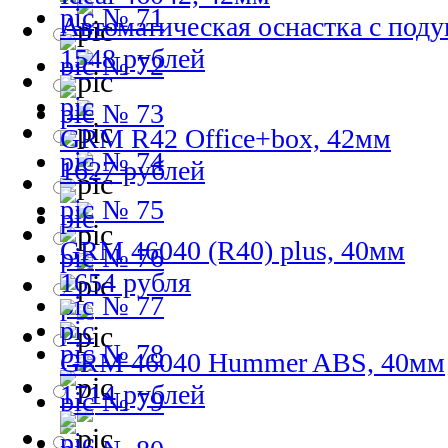
№ 71
Автоматическая оснастка с под
1548 рублей
№ 72
№ 73
GRM R42 Office+box, 42мм
№ 74
1627 рублей
№ 75
GRM 46040 (R40) plus, 40мм
№ 76
1654 рубля
№ 77
№ 78
GRM 46040 Hummer ABS, 40мм
1714 рублей
№ 79