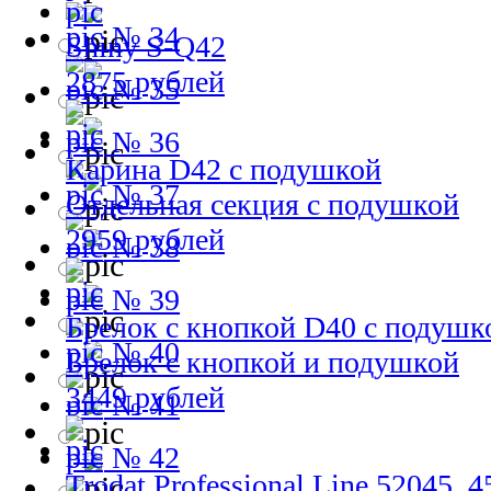
№ 34
Shiny S-Q42
2875 рублей
№ 35
№ 36
Карина D42 с подушкой
№ 37
Отдельная секция с подушкой
2959 рублей
№ 38
№ 39
Брелок с кнопкой D40 с подушк
№ 40
Брелок с кнопкой и подушкой
3449 рублей
№ 41
№ 42
Trodat Professional Line 52045, 