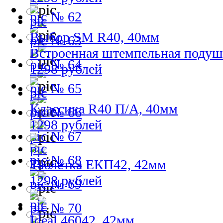
№ 62
Выбор SM R40, 40мм
№ 63
Встроенная штемпельная подуш
№ 64
1298 рублей
№ 65
Классика R40 П/А, 40мм
№ 66
1298 рублей
№ 67
№ 68
Таблетка ЕКП42, 42мм
1298 рублей
№ 69
№ 70
Ideal 46042, 42мм