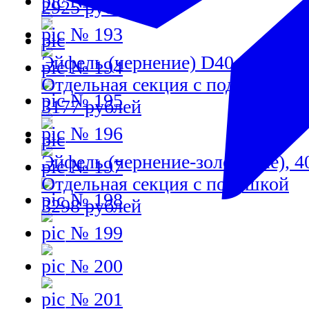
№ 192
2925 рублей
№ 193
Эйфель (чернение) D40, 40мм
№ 194
Отдельная секция с подушкой
№ 195
3177 рублей
№ 196
Эйфель (чернение-золочение), 
№ 197
Отдельная секция с подушкой
№ 198
3298 рублей
№ 199
№ 200
№ 201