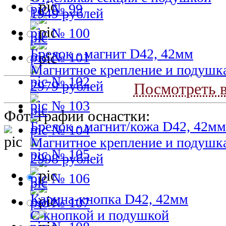
№ 99
1949 рублей
№ 100
Брелок - магнит D42, 42мм
№ 101
Магнитное крепление и подушк
№ 102
2979 рублей
Посмотреть в
№ 103
Фотографии оснастки:
Брелок - магнит/кожа D42, 42мм
№ 104
Магнитное крепление и подушк
№ 105
2998 рублей
№ 106
Карина-кнопка D42, 42мм
№ 107
С кнопкой и подушкой