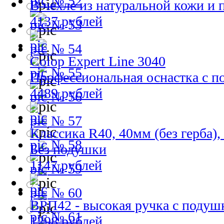
№ 52
В чехле из натуральной кожи и
4137 рублей
№ 53
№ 54
Colop Expert Line 3040
№ 55
Профессиональная оснастка с 
4489 рублей
№ 56
№ 57
Классика R40, 40мм (без герба)
№ 58
Без подушки
1147 рублей
№ 59
№ 60
ВРП42 - высокая ручка с подуш
№ 61
1298 рублей