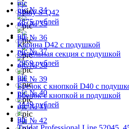
№ 34
Shiny S-Q42
2875 рублей
№ 35
№ 36
Карина D42 с подушкой
№ 37
Отдельная секция с подушкой
2959 рублей
№ 38
№ 39
Брелок с кнопкой D40 с подушк
№ 40
Брелок с кнопкой и подушкой
3449 рублей
№ 41
№ 42
Trodat Professional Line 52045, 