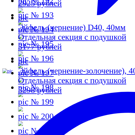
№ 192
2925 рублей
№ 193
Эйфель (чернение) D40, 40мм
№ 194
Отдельная секция с подушкой
№ 195
3177 рублей
№ 196
Эйфель (чернение-золочение), 
№ 197
Отдельная секция с подушкой
№ 198
3298 рублей
№ 199
№ 200
№ 201