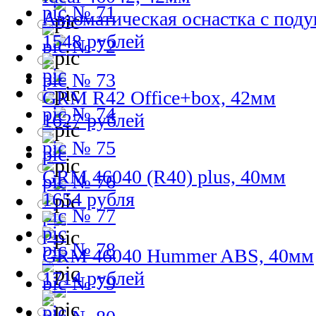
№ 71
Автоматическая оснастка с под
1548 рублей
№ 72
№ 73
GRM R42 Office+box, 42мм
№ 74
1627 рублей
№ 75
GRM 46040 (R40) plus, 40мм
№ 76
1654 рубля
№ 77
№ 78
GRM 46040 Hummer ABS, 40мм
1714 рублей
№ 79