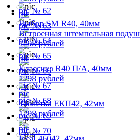
№ 62
Выбор SM R40, 40мм
№ 63
Встроенная штемпельная подуш
№ 64
1298 рублей
№ 65
Классика R40 П/А, 40мм
№ 66
1298 рублей
№ 67
№ 68
Таблетка ЕКП42, 42мм
1298 рублей
№ 69
№ 70
Ideal 46042, 42мм