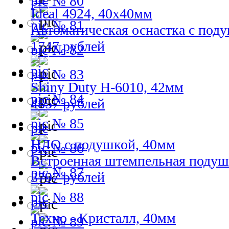
№ 80
Ideal 4924, 40х40мм
№ 81
Автоматическая оснастка с под
1747 рублей
№ 82
№ 83
Shiny Duty H-6010, 42мм
№ 84
4857 рублей
№ 85
НЛО с подушкой, 40мм
№ 86
Встроенная штемпельная подуш
№ 87
3797 рублей
№ 88
Техно - Кристалл, 40мм
№ 89