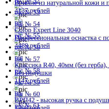
№ 52
В чехле из натуральной кожи и
4137 рублей
№ 53
№ 54
Colop Expert Line 3040
№ 55
Профессиональная оснастка с 
4489 рублей
№ 56
№ 57
Классика R40, 40мм (без герба)
№ 58
Без подушки
1147 рублей
№ 59
№ 60
ВРП42 - высокая ручка с подуш
№ 61
1298 рублей