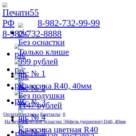
8-982-732-99-99
8-982-732-8888
Без оснастки
Только клише
999 рублей
№ 1
Классика R40, 40мм
№ 2
Без подушки
№ 3
1147 рублей
Оплата
Доставка
Контакты
0
№ 4
На металлической оснастке Эйфель (чернение) D40, 40мм
Классика цветная R40
№ 5
Бесплатная доставка