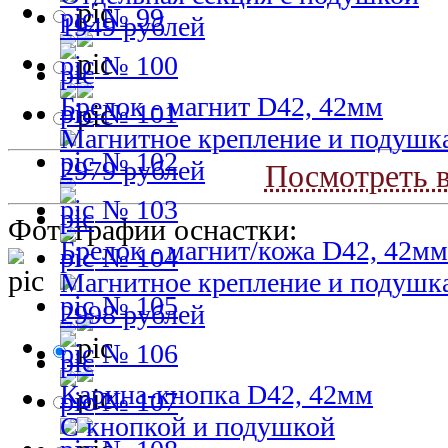
№ 99
1949 рублей
№ 100
Брелок - магнит D42, 42мм
№ 101
Магнитное крепление и подушк
№ 102
2979 рублей
Посмотреть в
№ 103
Фотографии оснастки:
Брелок - магнит/кожа D42, 42мм
№ 104
Магнитное крепление и подушк
№ 105
2998 рублей
№ 106
Карина-кнопка D42, 42мм
№ 107
С кнопкой и подушкой