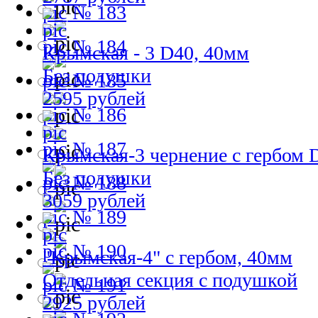
№ 183
№ 184
Крымская - 3 D40, 40мм
Без подушки
№ 185
2595 рублей
№ 186
№ 187
Крымская-3 чернение с гербом 
Без подушки
№ 188
3059 рублей
№ 189
№ 190
"Крымская-4" с гербом, 40мм
Отдельная секция с подушкой
№ 191
2925 рублей