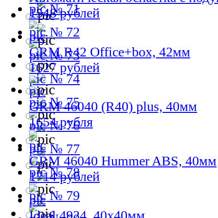
№ 71
1548 рублей
№ 72
GRM R42 Office+box, 42мм
№ 73
1627 рублей
№ 74
№ 75
GRM 46040 (R40) plus, 40мм
1654 рубля
№ 76
№ 77
GRM 46040 Hummer ABS, 40мм
№ 78
1714 рублей
№ 79
Ideal 4924, 40х40мм