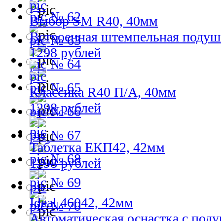
№ 62
Выбор SM R40, 40мм
Встроенная штемпельная подуш
№ 63
1298 рублей
№ 64
№ 65
Классика R40 П/А, 40мм
1298 рублей
№ 66
№ 67
Таблетка ЕКП42, 42мм
№ 68
1298 рублей
№ 69
Ideal 46042, 42мм
№ 70
Автоматическая оснастка с под