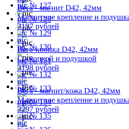
№ 127
Вега - магнит D42, 42мм
Магнитное крепление и подушк
№ 128
3197 рублей
№ 129
№ 130
Вега-кнопка D42, 42мм
С кнопкой и подушкой
№ 131
3198 рублей
№ 132
№ 133
Вега - магнит/кожа D42, 42мм
Магнитное крепление и подушк
№ 134
3297 рублей
№ 135