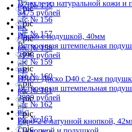
В чехле из натуральной кожи и
№ 155
5475 рублей
№ 156
№ 157
Диско с подушкой, 40мм
Встроенная штемпельная подуш
№ 158
3998 рублей
№ 159
№ 160
НЛО / Диско D40 с 2-мя подуш
Встроенная штемпельная подуш
№ 161
3899 рублей
№ 162
№ 163
Евро-2 с латунной кнопкой, 42
С кнопкой и подушкой