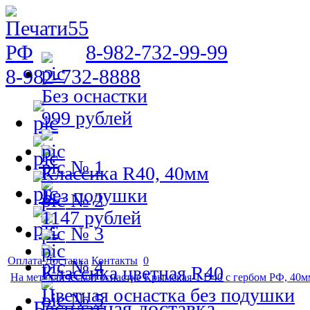
8-982-732-99-99
8-982-732-8888
Без оснастки
999 рублей
№ 1
Классика R40, 40мм
Без подушки
№ 2
1147 рублей
№ 3
Оплата
Доставка
Контакты
0
№ 4
Классика цветная R40
На металлической оснастке Крымская-1 D40 с гербом РФ, 40м
Цветная оснастка без подушки
№ 5
Бесплатная доставка