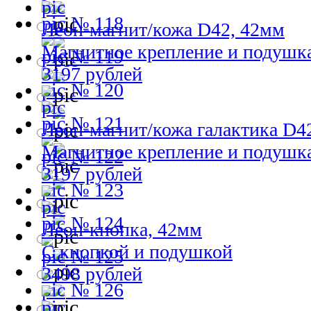
№ 118
Леон-магнит/кожа D42, 42мм
Магнитное крепление и подушк
№ 119
3197 рублей
№ 120
№ 121
Леон-магнит/кожа галактика D4
Магнитное крепление и подушк
№ 122
3197 рублей
№ 123
№ 124
Леон-кнопка, 42мм
С кнопкой и подушкой
№ 125
3498 рублей
№ 126