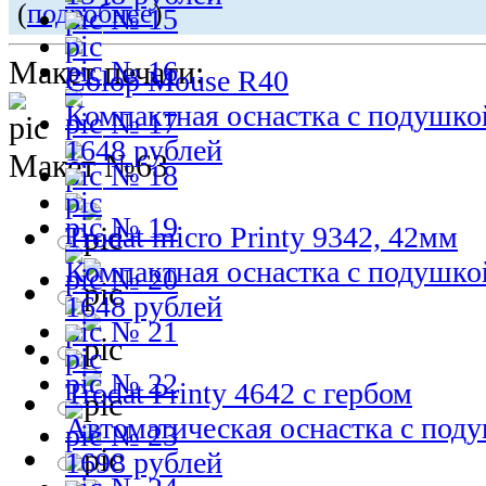
(
подробнее
)
№ 15
Макет печати:
№ 16
Colop Mouse R40
Компактная оснастка с подушко
№ 17
1648 рублей
Макет №63
№ 18
№ 19
Trodat micro Printy 9342, 42мм
Компактная оснастка с подушко
№ 20
1648 рублей
№ 21
№ 22
Trodat Printy 4642 с гербом
Автоматическая оснастка с под
№ 23
1698 рублей