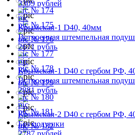
3309 рублей
№ 174
№ 175
Крымская-1 D40, 40мм
Встроенная штемпельная подуш
№ 176
2671 рубль
№ 177
№ 178
Крымская-1 D40 с гербом РФ, 
Встроенная штемпельная подуш
№ 179
2881 рубль
№ 180
№ 181
Крымская-2 D40 с гербом РФ, 
Без подушки
№ 182
2787 рублей