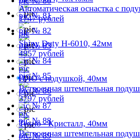
№ 80
Автоматическая оснастка с под
№ 81
1747 рублей
№ 82
Shiny Duty H-6010, 42мм
№ 83
4857 рублей
№ 84
№ 85
НЛО с подушкой, 40мм
Встроенная штемпельная подуш
№ 86
3797 рублей
№ 87
№ 88
Техно - Кристалл, 40мм
Встроенная штемпельная подуш
№ 89