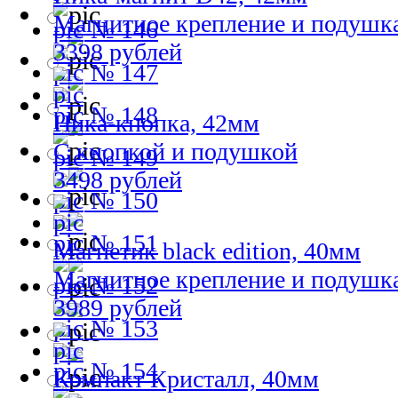
Магнитное крепление и подушк
№ 146
3398 рублей
№ 147
№ 148
Ника-кнопка, 42мм
С кнопкой и подушкой
№ 149
3498 рублей
№ 150
№ 151
Магнетик black edition, 40мм
Магнитное крепление и подушк
№ 152
3989 рублей
№ 153
№ 154
Компакт Кристалл, 40мм