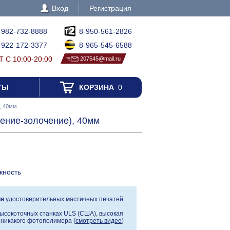
Вход
Регистрация
-982-732-8888
8-950-561-2826
-922-172-3377
8-965-545-6588
 С 10:00-20:00
207545@mail.ru
ТЫ
КОРЗИНА
0
, 40мм
ение-золочение), 40мм
жность
ия
удостоверительных мастичных печатей
ысокоточных станках ULS (США), высокая
, никакого фотополимера (
смотреть видео
)