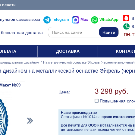
з печати
8
 пунктов самовывоза
Telegram
Max
WhatsApp
8
бесплатная доставка
ПН-ПТ
ОПЛАТА
ДОСТАВКА
КОНТАК
ндивидуальным дизайном
/
На металлической оснастке Эйфель (чернение-золочение)
дизайном на металлической оснастке Эйфель (черн
Макет №69
3 298 руб.
Цена:
Повышенная сло
Наше производство
Сертификат №1014 на
право изготовлен
Все печати для
ООО
изготавливаются на в
детализация печати, всегда четкий оттиск