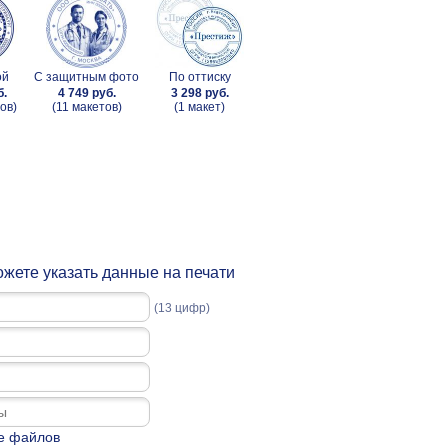
ой
С защитным фото
По оттиску
б.
4 749 руб.
3 298 руб.
ов)
(11 макетов)
(1 макет)
жете указать данные на печати
(13 цифр)
е файлов