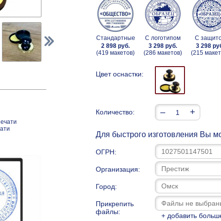
Стандартные
С логотипом
С защит
2 898 руб.
3 298 руб.
3 298 ру
(419 макетов)
(286 макетов)
(215 макет
Цвет оснастки:
–
+
Количество:
печати
чати
Для быстрого изготовления Вы мо
ОГРН:
Организация:
Город:
Прикрепить
файлы:
+ добавить больш