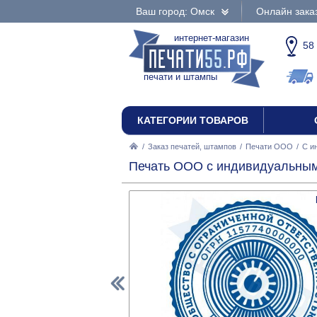
Ваш город: Омск
Онлайн зака
интернет-магазин
58
печати и штампы
КАТЕГОРИИ ТОВАРОВ
/
Заказ печатей, штампов
/
Печати ООО
/
С и
Печать ООО с индивидуальным 