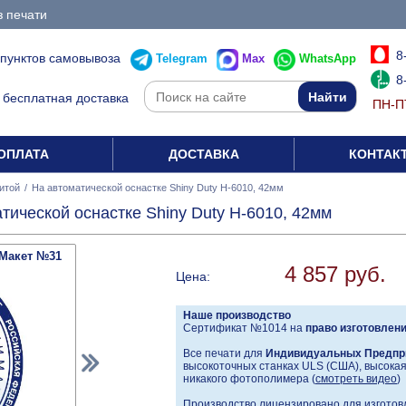
з печати
8
 пунктов самовывоза
Telegram
Max
WhatsApp
8
бесплатная доставка
ПН-ПТ
ОПЛАТА
ДОСТАВКА
КОНТАК
итой
/
На автоматической оснастке Shiny Duty H-6010, 42мм
тической оснастке Shiny Duty H-6010, 42мм
Макет №31
4 857 руб.
Цена:
Наше производство
Сертификат №1014 на
право изготовлен
Все печати для
Индивидуальных Предпр
высокоточных станках ULS (США), высокая 
никакого фотополимера (
смотреть видео
)
Производство лицензировано для изготовл