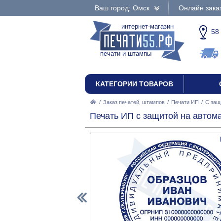
Ваш город: Омск
Онлайн зака
интернет-магазин
58
печати и штампы
КАТЕГОРИИ ТОВАРОВ
/
Заказ печатей, штампов
/
Печати ИП
/
С защ
Печать ИП с защитой на автома