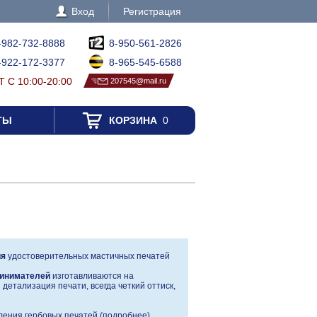
Вход
Регистрация
-982-732-8888
8-950-561-2826
-922-172-3377
8-965-545-6588
 С 10:00-20:00
207545@mail.ru
ТЫ
КОРЗИНА
0
ия
удостоверительных мастичных печатей
инимателей
изготавливаются на
детализация печати, всегда четкий оттиск,
ения гербовых печатей (
подробнее
)