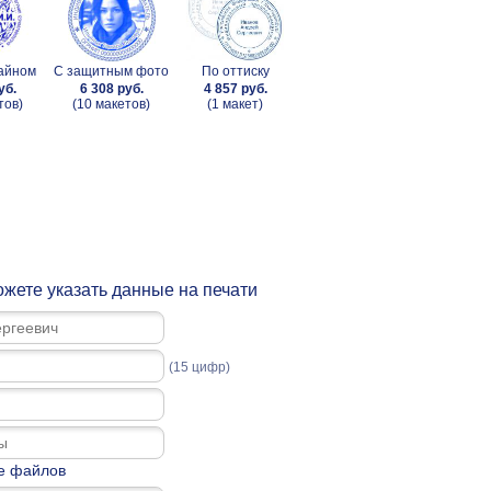
зайном
С защитным фото
По оттиску
уб.
6 308 руб.
4 857 руб.
тов)
(10 макетов)
(1 макет)
жете указать данные на печати
(15 цифр)
е файлов