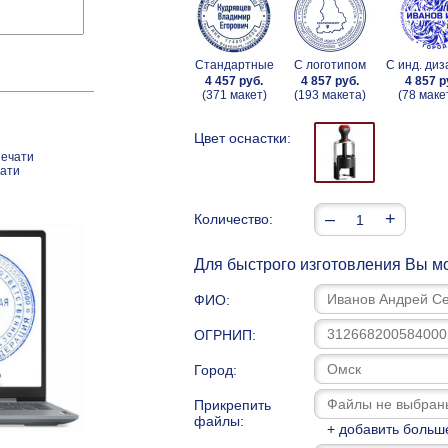
Стандартные
С логотипом
С инд. ди
4 457 руб.
4 857 руб.
4 857 р
(371 макет)
(193 макета)
(78 маке
Цвет оснастки:
печати
чати
–
+
Количество:
Для быстрого изготовления Вы мо
ФИО:
ОГРНИП:
Город:
Прикрепить
файлы:
+ добавить больш