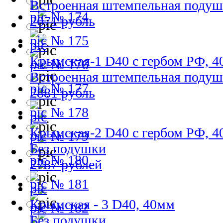
Встроенная штемпельная подуш
№ 174
2671 рубль
№ 175
Крымская-1 D40 с гербом РФ, 
№ 176
Встроенная штемпельная подуш
№ 177
2881 рубль
№ 178
Крымская-2 D40 с гербом РФ, 
№ 179
Без подушки
№ 180
2787 рублей
№ 181
Крымская - 3 D40, 40мм
№ 182
Без подушки