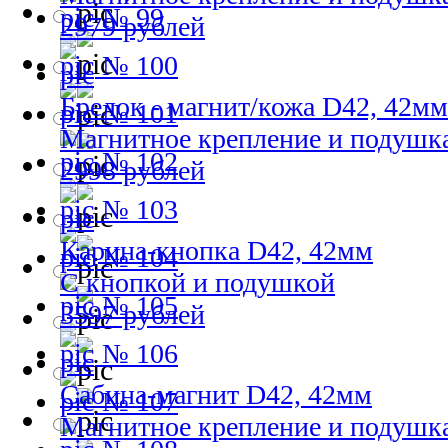
№ 99
2979 рублей
№ 100
Брелок - магнит/кожа D42, 42мм
№ 101
Магнитное крепление и подушк
№ 102
2998 рублей
№ 103
Карина-кнопка D42, 42мм
№ 104
С кнопкой и подушкой
№ 105
3597 рублей
№ 106
Сабина-магнит D42, 42мм
№ 107
Магнитное крепление и подушк