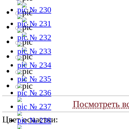
№ 230
№ 231
№ 232
№ 233
№ 234
№ 235
№ 236
Посмотреть вс
№ 237
Цвет оснастки:
№ 238