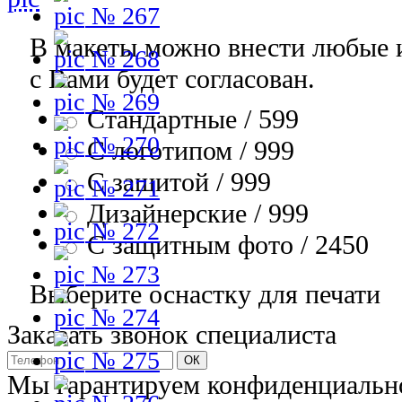
№ 267
В макеты можно внести любые 
№ 268
с Вами будет согласован.
№ 269
Стандартные / 599
№ 270
С логотипом / 999
С защитой / 999
№ 271
Дизайнерские / 999
№ 272
С защитным фото / 2450
№ 273
Выберите оснастку для печати
№ 274
Заказать звонок специалиста
№ 275
Мы гарантируем конфиденциальн