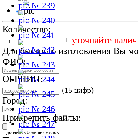
№ 239
№ 240
Количество:
№ 241
–
+
уточняйте налич
№ 242
Для быстрого изготовления Вы мо
ФИО:
№ 243
ОГРНИП:
№ 244
(15 цифр)
№ 245
Город:
№ 246
Прикрепить файлы:
№ 247
+ добавить больше файлов