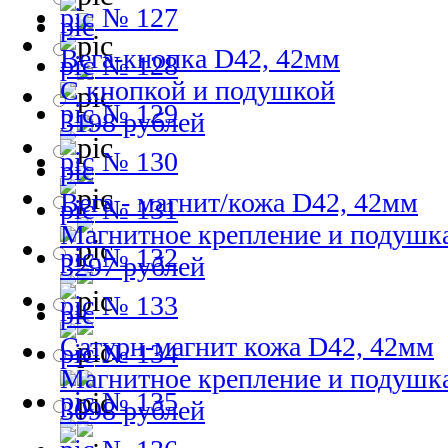
№ 127
Вега-кнопка D42, 42мм
№ 128
С кнопкой и подушкой
№ 129
3198 рублей
№ 130
Вега - магнит/кожа D42, 42мм
№ 131
Магнитное крепление и подушк
№ 132
3297 рублей
№ 133
Сатурн-магнит кожа D42, 42мм
№ 134
Магнитное крепление и подушк
№ 135
3098 рублей