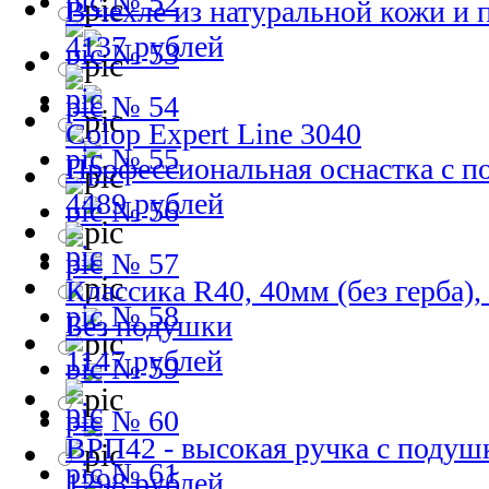
№ 52
В чехле из натуральной кожи и
4137 рублей
№ 53
№ 54
Colop Expert Line 3040
№ 55
Профессиональная оснастка с 
4489 рублей
№ 56
№ 57
Классика R40, 40мм (без герба)
№ 58
Без подушки
1147 рублей
№ 59
№ 60
ВРП42 - высокая ручка с подуш
№ 61
1298 рублей