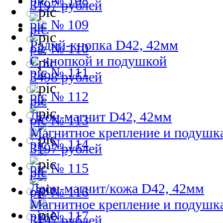
№ 108
3197 рублей
№ 109
Радий-кнопка D42, 42мм
№ 110
С кнопкой и подушкой
№ 111
3498 рублей
№ 112
Леон-магнит D42, 42мм
№ 113
Магнитное крепление и подушк
№ 114
3197 рублей
№ 115
Леон-магнит/кожа D42, 42мм
№ 116
Магнитное крепление и подушк
№ 117
3197 рублей