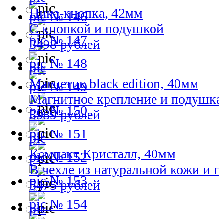
Ника-кнопка, 42мм
№ 146
С кнопкой и подушкой
№ 147
3498 рублей
№ 148
Магнетик black edition, 40мм
№ 149
Магнитное крепление и подушк
№ 150
3989 рублей
№ 151
Компакт Кристалл, 40мм
№ 152
В чехле из натуральной кожи и
№ 153
5475 рублей
№ 154