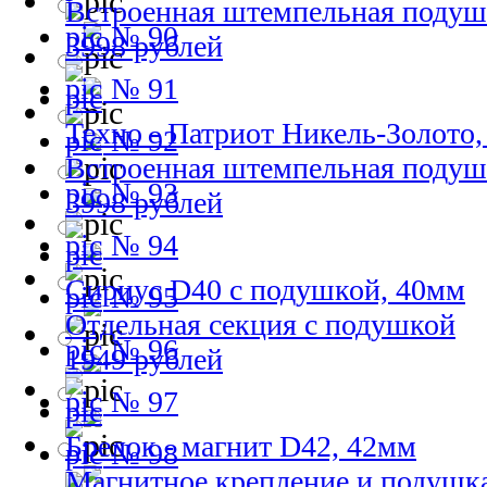
Встроенная штемпельная подуш
№ 90
3998 рублей
№ 91
Техно - Патриот Никель-Золото
№ 92
Встроенная штемпельная подуш
№ 93
3998 рублей
№ 94
Сириус D40 с подушкой, 40мм
№ 95
Отдельная секция с подушкой
№ 96
1949 рублей
№ 97
Брелок - магнит D42, 42мм
№ 98
Магнитное крепление и подушк