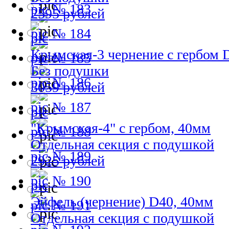
№ 183
2595 рублей
№ 184
Крымская-3 чернение с гербом 
№ 185
Без подушки
№ 186
3059 рублей
№ 187
"Крымская-4" с гербом, 40мм
№ 188
Отдельная секция с подушкой
№ 189
2925 рублей
№ 190
Эйфель (чернение) D40, 40мм
№ 191
Отдельная секция с подушкой