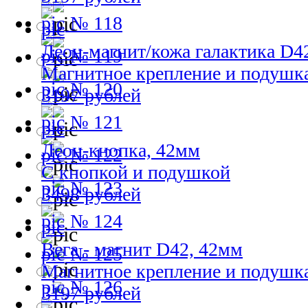
№ 118
Леон-магнит/кожа галактика D4
№ 119
Магнитное крепление и подушк
№ 120
3197 рублей
№ 121
Леон-кнопка, 42мм
№ 122
С кнопкой и подушкой
№ 123
3498 рублей
№ 124
Вега - магнит D42, 42мм
№ 125
Магнитное крепление и подушк
№ 126
3197 рублей