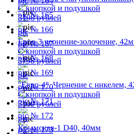
№ 164
С кнопкой и подушкой
№ 165
3198 рублей
№ 166
Евро-3 чернение-золочение, 42
№ 167
С кнопкой и подушкой
№ 168
3798 рублей
№ 169
"Евро-4". Чернение с никелем, 
№ 170
С кнопкой и подушкой
№ 171
3309 рублей
№ 172
Крымская-1 D40, 40мм
№ 173