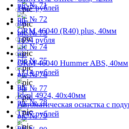
№ 71
1627 рублей
№ 72
GRM 46040 (R40) plus, 40мм
№ 73
1654 рубля
№ 74
№ 75
GRM 46040 Hummer ABS, 40мм
1714 рублей
№ 76
№ 77
Ideal 4924, 40х40мм
№ 78
Автоматическая оснастка с под
1747 рублей
№ 79