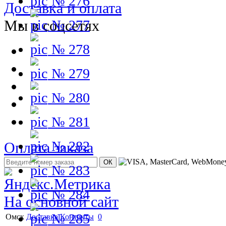
№ 276
Доставка и оплата
Мы в соцсетях
№ 277
№ 278
№ 279
№ 280
№ 281
№ 282
Оплата заказа
№ 283
№ 284
На основной сайт
№ 285
Омск
Доставка
Контакты
0