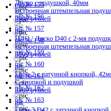
Диско с подушкой, 40мм
№ 155
Встроенная штемпельная подуш
№ 156
3998 рублей
№ 157
НЛО / Диско D40 с 2-мя подуш
№ 158
Встроенная штемпельная подуш
№ 159
3899 рублей
№ 160
Евро-2 с латунной кнопкой, 42
№ 161
С кнопкой и подушкой
№ 162
3289 рублей
№ 163
Евро-3 D42 с латунной кнопкой