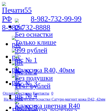
8-982-732-99-99
8-982-732-8888
Без оснастки
Только клише
999 рублей
№ 1
Классика R40, 40мм
№ 2
Без подушки
№ 3
1147 рублей
Оплата
Доставка
Контакты
0
№ 4
На металлической оснастке Сатурн-магнит кожа D42, 42мм
Классика цветная R40
№ 5
Бесплатная доставка