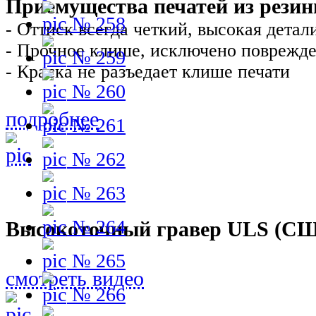
Приемущества печатей из резин
№ 258
- Оттиск всегда четкий, высокая детал
- Прочное клише, исключено поврежде
№ 259
- Краска не разъедает клише печати
№ 260
подробнее
№ 261
№ 262
№ 263
№ 264
Высокоточный гравер ULS (С
№ 265
смотреть видео
№ 266