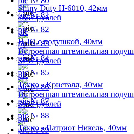
№ 80
Shiny Duty H-6010, 42мм
№ 81
4857 рублей
№ 82
НЛО с подушкой, 40мм
№ 83
Встроенная штемпельная подуш
№ 84
3797 рублей
№ 85
Техно - Кристалл, 40мм
№ 86
Встроенная штемпельная подуш
№ 87
3997 рублей
№ 88
Техно - Патриот Никель, 40мм
№ 89