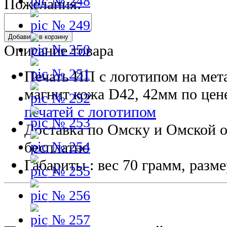
№ 248
Пожелания:
№ 249
Добавить в корзину
№ 250
Описание товара
№ 251
Печать ИП с логотипом на мет
магнит кожа D42, 42мм по цен
№ 252
печатей с логотипом
№ 253
Доставка по Омску и Омской о
бесплатно
№ 254
Габариты : вес 70 грамм, разм
№ 255
№ 256
№ 257