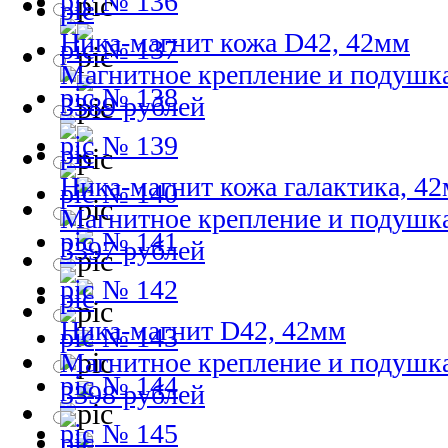
№ 136
Ника-магнит кожа D42, 42мм
№ 137
Магнитное крепление и подушк
№ 138
3389 рублей
№ 139
Ника-магнит кожа галактика, 4
№ 140
Магнитное крепление и подушк
№ 141
3397 рублей
№ 142
Ника-магнит D42, 42мм
№ 143
Магнитное крепление и подушк
№ 144
3398 рублей
№ 145