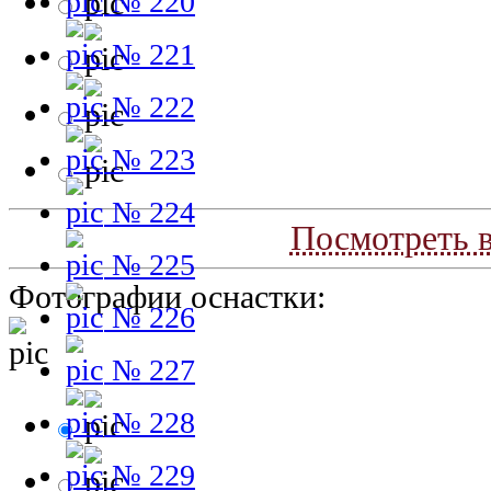
№ 220
№ 221
№ 222
№ 223
№ 224
Посмотреть в
№ 225
Фотографии оснастки:
№ 226
№ 227
№ 228
№ 229