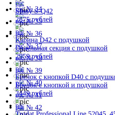
№ 34
Shiny S-Q42
2875 рублей
№ 35
№ 36
Карина D42 с подушкой
№ 37
Отдельная секция с подушкой
2959 рублей
№ 38
№ 39
Брелок с кнопкой D40 с подушк
№ 40
Брелок с кнопкой и подушкой
3449 рублей
№ 41
№ 42
Trodat Professional Line 52045, 