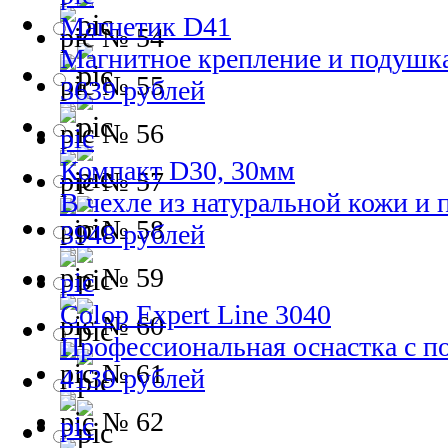
Магнетик D41
№ 54
Магнитное крепление и подушк
№ 55
3639 рублей
№ 56
Компакт D30, 30мм
№ 57
В чехле из натуральной кожи и
№ 58
3948 рублей
№ 59
Colop Expert Line 3040
№ 60
Профессиональная оснастка с 
№ 61
4139 рублей
№ 62