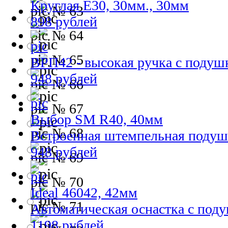
Круглая Е30, 30мм., 30мм
№ 63
898 рублей
№ 64
№ 65
ВРП42 - высокая ручка с подуш
948 рублей
№ 66
№ 67
Выбор SM R40, 40мм
№ 68
Встроенная штемпельная подуш
948 рублей
№ 69
№ 70
Ideal 46042, 42мм
№ 71
Автоматическая оснастка с под
1198 рублей