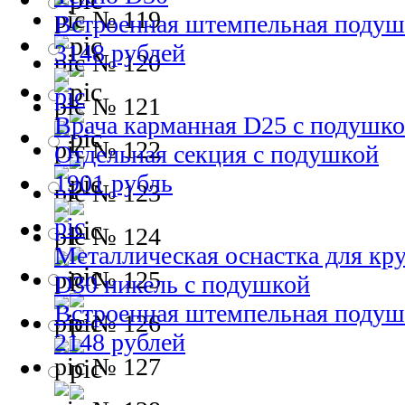
№ 119
Встроенная штемпельная подуш
3148 рублей
№ 120
№ 121
Врача карманная D25 с подушк
№ 122
Отдельная секция с подушкой
1901 рубль
№ 123
№ 124
Металлическая оснастка для круг
№ 125
D30 никель с подушкой
Встроенная штемпельная подуш
№ 126
2148 рублей
№ 127