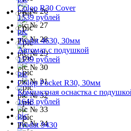
Colop R30 Cover
№ 26
1539 рублей
№ 27
№ 28
Trodat 4630, 30мм
Автомат с подушкой
№ 29
1539 рублей
№ 30
№ 31
Colop Pocket R30, 30мм
Компактная оснастка с подушко
№ 32
1648 рублей
№ 33
№ 34
Trodat 9430