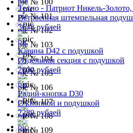
№ 100
Техно - Патриот Никель-Золото
№ 101
Встроенная штемпельная подуш
3648 рублей
№ 102
№ 103
Карина D42 с подушкой
№ 104
Отдельная секция с подушкой
2609 рублей
№ 105
№ 106
Радий-кнопка D30
№ 107
С кнопкой и подушкой
2289 рублей
№ 108
№ 109