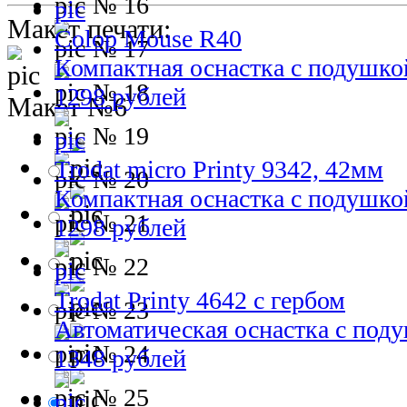
№ 16
Макет печати:
Colop Mouse R40
№ 17
Компактная оснастка с подушко
№ 18
1298 рублей
Макет №6
№ 19
Trodat micro Printy 9342, 42мм
№ 20
Компактная оснастка с подушко
№ 21
1298 рублей
№ 22
Trodat Printy 4642 с гербом
№ 23
Автоматическая оснастка с под
№ 24
1348 рублей
№ 25