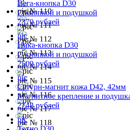
Вега-кнопка D30
№ 110
С кнопкой и подушкой
2379 рублей
№ 111
№ 112
Ника-кнопка D30
№ 113
С кнопкой и подушкой
2509 рублей
№ 114
№ 115
Сатурн-магнит кожа D42, 42мм
№ 116
Магнитное крепление и подушк
2748 рублей
№ 117
№ 118
Техно D30